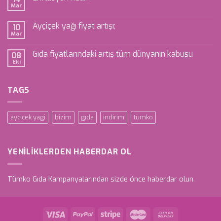
Mar
Ayçiçek yağı fiyat artışı;
10
Mar
Gıda fiyatlarındaki artış tüm dünyanın kabusu
08
Eki
TAGS
aycicek yagi
bizim
gıda
indirim
tümko
YENILIKLERDEN HABERDAR OL
Tümko Gıda Kampanyalarından sizde önce haberdar olun.