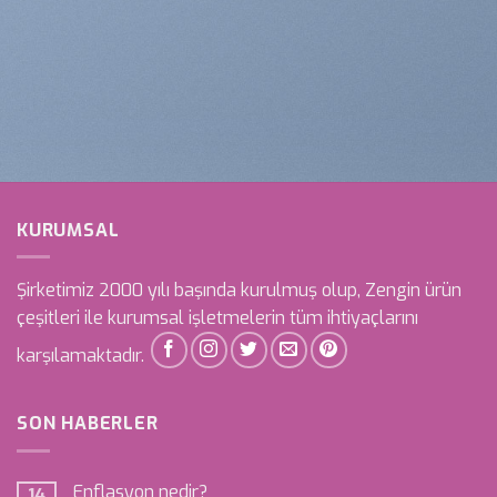
KURUMSAL
Şirketimiz 2000 yılı başında kurulmuş olup, Zengin ürün
çeşitleri ile kurumsal işletmelerin tüm ihtiyaçlarını
karşılamaktadır.
SON HABERLER
Enflasyon nedir?
14