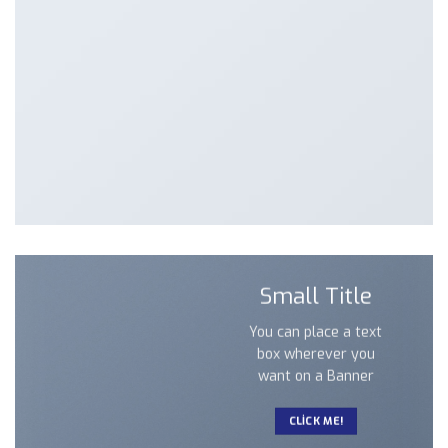
Small Title
You can place a text
box wherever you
want on a Banner
CLICK ME!